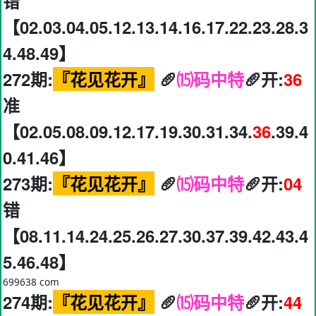
错
【02.03.04.05.12.13.14.16.17.22.23.28.3
4.48.49】
272期:
『花见花开』
🥖
⒂码中特
🥖开:
36
准
【02.05.08.09.12.17.19.30.31.34.
36
.39.4
0.41.46】
273期:
『花见花开』
🥖
⒂码中特
🥖开:
04
错
【08.11.14.24.25.26.27.30.37.39.42.43.4
5.46.48】
699638 com
274期:
『花见花开』
🥖
⒂码中特
🥖开:
44