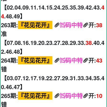
【02.04.09.11.14.15.24.25.35.39.42.43.
4
4
.48.49】
263期:
『花见花开』
🥖
⒂码中特
🥖开:
38
准
【07.08.16.19.20.23.27.28.29.33.
38
.40.4
2.46.48】
264期:
『花见花开』
🥖
⒂码中特
🥖开:
43
错
【03.07.12.17.19.22.27.29.31.33.34.35.4
0.46.47】
265期:
『花见花开』
🥖
⒂码中特
🥖开:
10
错