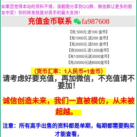
如果您觉得本站的资料不错，请截图分享到QQ群、微信群让更多的朋
友中奖！你的转发就是对高手的最大支持！
充值金币联系
fa987608
【充 500元 送100 金币】
【充1000元 送200 金币】
【充2000元 送500 金币】
【充5000元 送1200金币】
【充10000元送3000金币】
【充20000元送8000金币】
（货币汇率：1人民币=1金币）
请考虑好要充值，再加微信，不充值请不
要加！
诚信创造未来，我们一直被模仿，从未被
超越。
注意：所有高手出售的资料都是单期，每期都需要购买
才能查看，