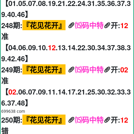
【01.05.07.08.19.21.22.24.31.35.36.37.3
9.40.46】
248期:
『花见花开』
🥖
⒂码中特
🥖开:
12
准
【04.06.09.10.
12
.13.14.22.30.34.37.38.3
9.42.46】
249期:
『花见花开』
🥖
⒂码中特
🥖开:
02
准
【
02
.06.07.09.11.14.17.21.25.30.32.33.3
6.37.48】
699638 com
250期:
『花见花开』
🥖
⒂码中特
🥖开:
12
错