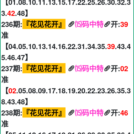
【01.08.10.11.13.15.17.22.25.26.30.32.3
3.
42
.48】
236期:
『花见花开』
🥖
⒂码中特
🥖开:
39
准
【04.05.10.13.14.16.22.31.34.35.
39
.43.4
5.46.47】
237期:
『花见花开』
🥖
⒂码中特
🥖开:
02
准
【
02
.05.08.09.17.18.19.20.22.23.26.35.3
8.43.48】
238期:
『花见花开』
🥖
⒂码中特
🥖开:
46
准