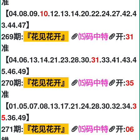
准
【04.08.09.
10
.12.13.14.20.22.24.27.42.4
3.44.47】
269期:
『花见花开』
🥖
⒂码中特
🥖开:
31
准
【04.06.13.14.21.23.28.30.
31
.33.41.43.4
5.46.49】
270期:
『花见花开』
🥖
⒂码中特
🥖开:
35
准
【01.05.07.08.13.17.21.24.28.30.32.34.
3
5
.36.49】
271期:
『花见花开』
🥖
⒂码中特
🥖开:
06