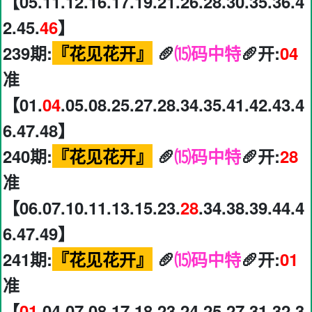
【05.11.12.16.17.19.21.26.28.30.35.36.4
2.45.
46
】
239期:
『花见花开』
🥖
⒂码中特
🥖开:
04
准
【01.
04
.05.08.25.27.28.34.35.41.42.43.4
6.47.48】
240期:
『花见花开』
🥖
⒂码中特
🥖开:
28
准
【06.07.10.11.13.15.23.
28
.34.38.39.44.4
6.47.49】
241期:
『花见花开』
🥖
⒂码中特
🥖开:
01
准
【
01
.04.07.08.17.18.23.24.25.27.31.32.3