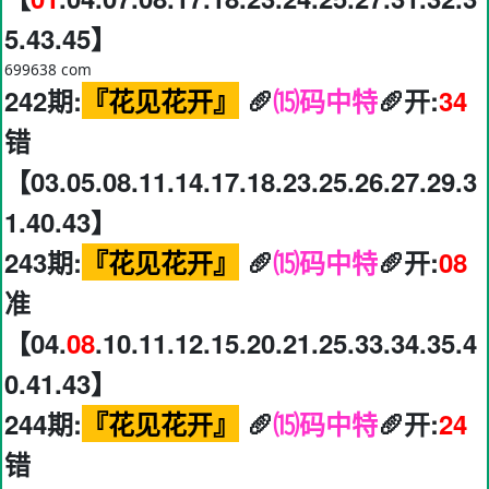
5.43.45】
699638 com
242期:
『花见花开』
🥖
⒂码中特
🥖开:
34
错
【03.05.08.11.14.17.18.23.25.26.27.29.3
1.40.43】
243期:
『花见花开』
🥖
⒂码中特
🥖开:
08
准
【04.
08
.10.11.12.15.20.21.25.33.34.35.4
0.41.43】
244期:
『花见花开』
🥖
⒂码中特
🥖开:
24
错