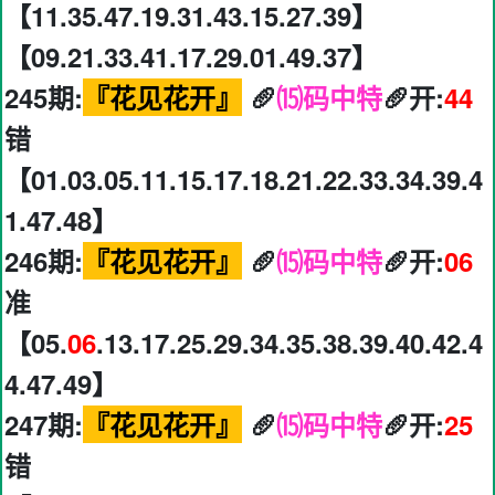
【11.35.47.19.31.43.15.27.39】
【09.21.33.41.17.29.01.49.37】
245期:
『花见花开』
🥖
⒂码中特
🥖开:
44
错
【01.03.05.11.15.17.18.21.22.33.34.39.4
1.47.48】
246期:
『花见花开』
🥖
⒂码中特
🥖开:
06
准
【05.
06
.13.17.25.29.34.35.38.39.40.42.4
4.47.49】
247期:
『花见花开』
🥖
⒂码中特
🥖开:
25
错