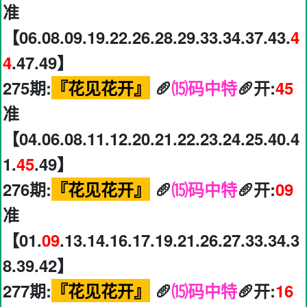
准
【06.08.09.19.22.26.28.29.33.34.37.43.
4
4
.47.49】
275期:
『花见花开』
🥖
⒂码中特
🥖开:
45
准
【04.06.08.11.12.20.21.22.23.24.25.40.4
1.
45
.49】
276期:
『花见花开』
🥖
⒂码中特
🥖开:
09
准
【01.
09
.13.14.16.17.19.21.26.27.33.34.3
8.39.42】
277期:
『花见花开』
🥖
⒂码中特
🥖开:
16