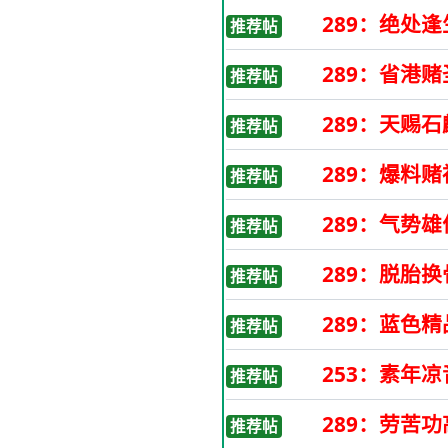
289：绝处
推荐帖
289：省港
推荐帖
289：天赐
推荐帖
289：爆料
推荐帖
289：气势
推荐帖
289：脱胎
推荐帖
289：蓝色
推荐帖
253：素年
推荐帖
289：劳苦
推荐帖