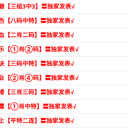
干翻【三组3中3】〓独家发表√
古色【八码中特】〓独家发表√
热血【二肖二码】〓独家发表√
欢乐【①肖②码】〓独家发表√
秘诀【三码中特】〓独家发表√
霸业【②肖④码】〓独家发表√
琼楼【三肖三码】〓独家发表√
透露【①肖中特】〓独家发表√
弦上【平特二连】〓独家发表√