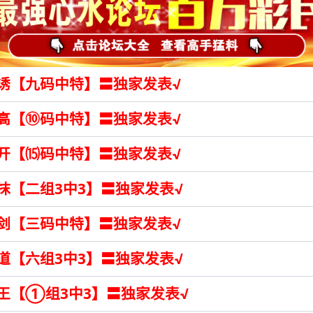
善诱【九码中特】〓独家发表√
登高【⑩码中特】〓独家发表√
花开【⒂码中特】〓独家发表√
浓抹【二组3中3】〓独家发表√
论剑【三码中特】〓独家发表√
之道【六组3中3】〓独家发表√
霸王【①组3中3】〓独家发表√