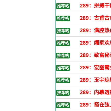
289：拼搏
推荐帖
289：古香
推荐帖
289：满腔
推荐帖
289：阖家
推荐帖
289：致富
推荐帖
289：宏图
推荐帖
289：玉宇
推荐帖
289：内幕
推荐帖
289：箭在
推荐帖