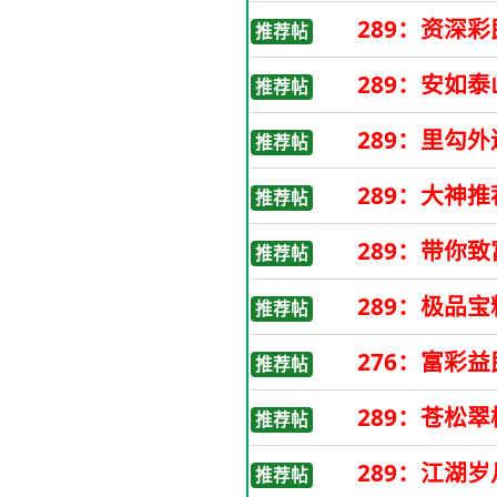
289：资深
推荐帖
289：安如
推荐帖
289：里勾
推荐帖
289：大神
推荐帖
289：带你
推荐帖
289：极品
推荐帖
276：富彩
推荐帖
289：苍松
推荐帖
289：江湖
推荐帖